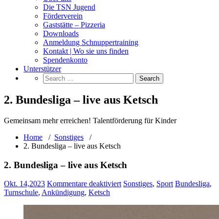
Die TSN Jugend
Förderverein
Gaststätte – Pizzeria
Downloads
Anmeldung Schnuppertraining
Kontakt | Wo sie uns finden
Spendenkonto
Unterstützer
2. Bundesliga – live aus Ketsch
Gemeinsam mehr erreichen! Talentförderung für Kinder
Home
/
Sonstiges
/
2. Bundesliga – live aus Ketsch
2. Bundesliga – live aus Ketsch
für
Okt. 14,2023
Kommentare deaktiviert
Sonstiges
,
Sport
Bundesliga
,
2.
Turnschule
,
Ankündigung
,
Ketsch
Bundesliga
–
live