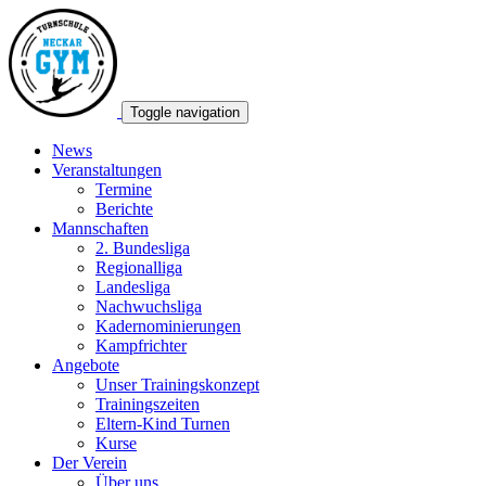
Toggle navigation
News
Veranstaltungen
Termine
Berichte
Mannschaften
2. Bundesliga
Regionalliga
Landesliga
Nachwuchsliga
Kadernominierungen
Kampfrichter
Angebote
Unser Trainingskonzept
Trainingszeiten
Eltern-Kind Turnen
Kurse
Der Verein
Über uns