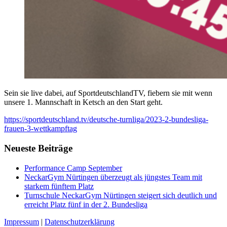
Sein sie live dabei, auf SportdeutschlandTV, fiebern sie mit wenn
unsere 1. Mannschaft in Ketsch an den Start geht.
https://sportdeutschland.tv/deutsche-turnliga/2023-2-bundesliga-
frauen-3-wettkampftag
Neueste Beiträge
Performance Camp September
NeckarGym Nürtingen überzeugt als jüngstes Team mit
starkem fünftem Platz
Turnschule NeckarGym Nürtingen steigert sich deutlich und
erreicht Platz fünf in der 2. Bundesliga
Impressum
|
Datenschutzerklärung