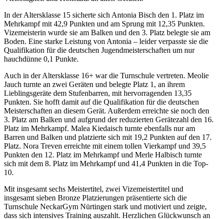
In der Altersklasse 15 sicherte sich Antonia Bisch den 1. Platz im
Mehrkampf mit 42,9 Punkten und am Sprung mit 12,35 Punkten.
Vizemeisterin wurde sie am Balken und den 3. Platz belegte sie am
Boden. Eine starke Leistung von Antonia – leider verpasste sie die
Qualifikation für die deutschen Jugendmeisterschaften um nur
hauchdünne 0,1 Punkte.
Auch in der Altersklasse 16+ war die Turnschule vertreten. Meolie
Jauch turnte an zwei Geräten und belegte Platz 1, an ihrem
Lieblingsgeräte dem Stufenbarren, mit hervorragenden 13,35
Punkten. Sie hofft damit auf die Qualifikation für die deutschen
Meisterschaften an diesem Gerät. Außerdem erreichte sie noch den
3. Platz am Balken und aufgrund der reduzierten Gerätezahl den 16.
Platz im Mehrkampf. Malea Kiedaisch turnte ebenfalls nur am
Barren und Balken und platzierte sich mit 19,2 Punkten auf den 17.
Platz. Nora Treven erreichte mit einem tollen Vierkampf und 39,5
Punkten den 12. Platz im Mehrkampf und Merle Halbisch turnte
sich mit dem 8. Platz im Mehrkampf und 41,4 Punkten in die Top-
10.
Mit insgesamt sechs Meistertitel, zwei Vizemeistertitel und
insgesamt sieben Bronze Platzierungen präsentierte sich die
Turnschule NeckarGym Nürtingen stark und motiviert und zeigte,
dass sich intensives Training auszahlt. Herzlichen Glückwunsch an