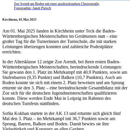
Zoe Arendt am Boden mit einer ausdruckstarken Choreografie,
Fotographin: Janett Pietsch
Kirchheim, 01.Mai 2025
Am 01. Mai 2025 fanden in Kirchheim unter Teck die Baden-
Württembergischen Meisterschaften im Gerätturnen statt – eine
großer Tag für die Turnerinnen der Turnschule, die mit starken
Leistungen überzeugen konnten und zahlreiche Podestplätze
erreichten.
In der Altersklasse 12 zeigte Zoe Arendt, bei ihren ersten Baden-
Württembergischen Meisterschaften, beeindruckende Leistungen:
Sie gewann den 1. Platz im Mehrkampf mit 40,9 Punkten, sowie am
Stufenbarren (9,35 Punkte) und Balken (10,7 Punkten). Auch am
Boden konnte sie sich mit einem 2. Platz beweisen und am Sprung
erturnte sie den 3. Platz – eine beeindruckende Gesamtbilanz mit der
Zoe sich für die deutschen Jugendmeisterschaften qualifizieren
konnte. Diese werden Ende Mai in Leipzig im Rahmen des
deutschen Turnfests stattfinden.
Sofiia Kokhan startete in der AK 13 und erturnte sich gleich fünf
Mal den 3. Platz – im Mehrkampf mit 36,7 Punkten sowie am
Sprung, Barren, Balken und Boden. Damit bewies sie ihre
Vielseitigkeit und Konstanz an allen Geräten.