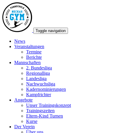
Toggle navigation
News
Veranstaltungen
Termine
Berichte
Mannschaften
2. Bundesliga
Regionalliga
Landesliga
Nachwuchsliga
Kadernominierungen
Kampfrichter
Angebote
Unser Trainingskonzept
Trainingszeiten
Eltern-Kind Turnen
Kurse
Der Verein
Über uns