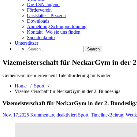
Die TSN Jugend
Förderverein
Gaststätte – Pizzeria
Downloads
Anmeldung Schnuppertraining
Kontakt | Wo sie uns finden
Spendenkonto
Unterstützer
Vizemeisterschaft für NeckarGym in der 2
Gemeinsam mehr erreichen! Talentförderung für Kinder
Home
/
Sport
/
Vizemeisterschaft für NeckarGym in der 2. Bundesliga
Vizemeisterschaft für NeckarGym in der 2. Bundeslig
für
Nov. 17,2025
Kommentare deaktiviert
Sport
,
Timeline-Beitrag
,
Wett
Vizemeisterschaft
für
NeckarGym
in