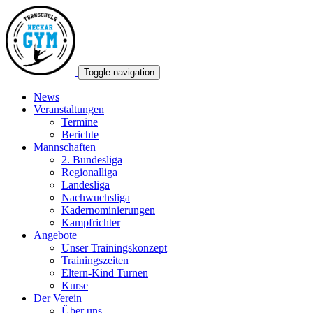
Toggle navigation
News
Veranstaltungen
Termine
Berichte
Mannschaften
2. Bundesliga
Regionalliga
Landesliga
Nachwuchsliga
Kadernominierungen
Kampfrichter
Angebote
Unser Trainingskonzept
Trainingszeiten
Eltern-Kind Turnen
Kurse
Der Verein
Über uns