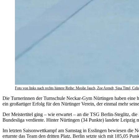
Foto von links nach rechts hintere Reihe: Meolie Jauch, Zoe Arendt, Sina Tittel, Ce
Die Turnerinnen der Turnschule Neckar-Gym Nürtingen haben eine he
ein großartiger Erfolg für den Nürtinger Verein, der einmal mehr seine
Der Meistertitel ging – wie erwartet – an die TSG Berlin-Steglitz, d
Bundesliga verdiente. Hinter Nürtingen (34 Punkte) landete Leipzig 
Im letzten Saisonwettkampf am Samstag in Esslingen bewiesen die 
erturnte das Team den dritten Platz. Berlin setzte sich mit 185,05 Pun