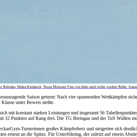
lice Robotka, Malea Kiedaisch, Tessia Meissner Foto von links nach rechts vordere Reihe: Anton
rausragende Saison geturnt: Nach vier spannenden Wettkämpfen sichert
 Klasse unter Beweis stellte.
ie sich mit konstant starken Leistungen und insgesamt 56 Tabellenpunkt
mit 32 Punkten auf Rang drei. Die TG Breisgau und der TuS Wüllen müs
NeckarGym-Turnerinnen großes Kämpferherz und steigerten sich deutli
kten erneut an die Spitze. Für Unterföhring, der zuletzt auf einem Abst