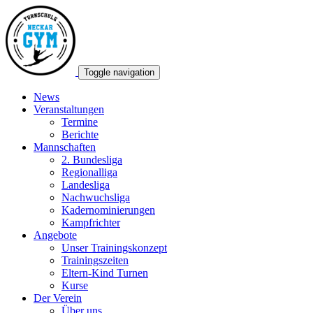
Toggle navigation
News
Veranstaltungen
Termine
Berichte
Mannschaften
2. Bundesliga
Regionalliga
Landesliga
Nachwuchsliga
Kadernominierungen
Kampfrichter
Angebote
Unser Trainingskonzept
Trainingszeiten
Eltern-Kind Turnen
Kurse
Der Verein
Über uns