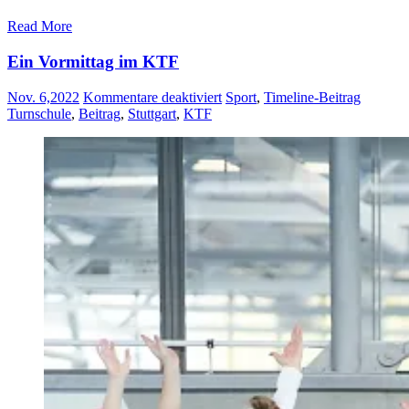
Read More
Ein Vormittag im KTF
für
Nov. 6,2022
Kommentare deaktiviert
Sport
,
Timeline-Beitrag
Ein
Turnschule
,
Beitrag
,
Stuttgart
,
KTF
Vormittag
im
KTF