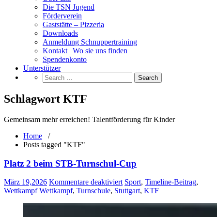
Die TSN Jugend
Förderverein
Gaststätte – Pizzeria
Downloads
Anmeldung Schnuppertraining
Kontakt | Wo sie uns finden
Spendenkonto
Unterstützer
Schlagwort KTF
Gemeinsam mehr erreichen! Talentförderung für Kinder
Home
/
Posts tagged "KTF"
Platz 2 beim STB-Turnschul-Cup
für
März 19,2026
Kommentare deaktiviert
Sport
,
Timeline-Beitrag
,
Platz
Wettkampf
Wettkampf
,
Turnschule
,
Stuttgart
,
KTF
2
beim
STB-