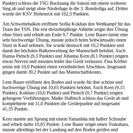
Punkte) schloss die TSG Backnang die Saison mit einem weiteren
Sieg ab und steigt ohne Niederlage in die 3. Bundesliga auf. Dritter
wurde der KSV Hoheneck mit 162,3 Punkten.
Am Schwebebalken eröffnete Sofiia Kokhan den Wettkampf für das
Team der TSN. Die erst dreizehnjährige Athletin zeigte ihre Übung
ohne Sturz und erhielt am Ende 9,7 Punkte. Lene Bauer turnte eine
sehr hochwertige Übung, musste jedoch beim Seitwärtssalto einen
Sturz in Kauf nehmen. Sie wurde dennoch mit 10,2 Punkten und
damit der höchsten Balkenwertung der Mannschaft belohnt. Auch
Hanna Pietsch (9,3 Punkte) und Johanna Kern (8,1 Punkte) zeigten
etwas Nerven und mussten leider das Gerät verlassen. Fina Körber
setzte mit 10,0 Punkten einen versöhnlichen Abschluss. Insgesamt
gingen damit 39,2 Punkte auf das Mannschaftskonto.
Lene Bauer eröffnete den Boden und wurde für ihre schöne und
hochwertige Übung mit 10,65 Punkten belohnt. Auch Kern (9,15
Punkte), Kokhan (10,0 Punkte) und Pietsch (9,7 Punkte) zeigten
gelungene Vorführungen. Maike Halbisch schloss das Gerät ab und
komplettierte mit 11,0 Punkten die Gerätepunkte auf insgesamt
41,35 Punkte.
Kern startete am Sprung mit einem Yamashita mit halber Schraube
und erhielt dafür 10,85 Punkte. Lene Bauer zeigte einen Tsukahara,
musste allerdings bei der Landung auf den Boden greifen und