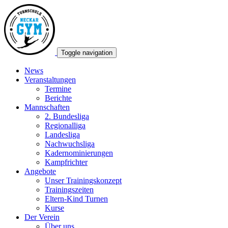
Toggle navigation
News
Veranstaltungen
Termine
Berichte
Mannschaften
2. Bundesliga
Regionalliga
Landesliga
Nachwuchsliga
Kadernominierungen
Kampfrichter
Angebote
Unser Trainingskonzept
Trainingszeiten
Eltern-Kind Turnen
Kurse
Der Verein
Über uns