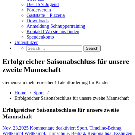
Die TSN Jugend
Förderverein
Gaststätte – Pizzeria
Downloads
Anmeldung Schnuppertraining
Kontakt | Wo sie uns finden
Spendenkonto
Unterstützer
Erfolgreicher Saisonabschluss für unsere
zweite Mannschaft
Gemeinsam mehr erreichen! Talentförderung für Kinder
Home
/
Sport
/
Erfolgreicher Saisonabschluss für unsere zweite Mannschaft
Erfolgreicher Saisonabschluss für unsere zweite
Mannschaft
für
Nov. 23,2025
Kommentare deaktiviert
Sport
,
Timeline-Beitrag
,
Erfolgreicher
Wettkampf
Wettkampf
,
Turnschule
,
Beitrag
,
Regionalliga
,
Esslingen