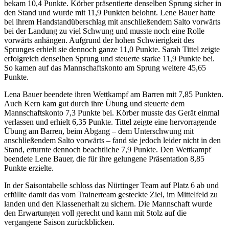
bekam 10,4 Punkte. Körber präsentierte denselben Sprung sicher in
den Stand und wurde mit 11,9 Punkten belohnt. Lene Bauer hatte
bei ihrem Handstandüberschlag mit anschließendem Salto vorwärts
bei der Landung zu viel Schwung und musste noch eine Rolle
vorwärts anhängen. Aufgrund der hohen Schwierigkeit des
Sprunges erhielt sie dennoch ganze 11,0 Punkte. Sarah Tittel zeigte
erfolgreich denselben Sprung und steuerte starke 11,9 Punkte bei.
So kamen auf das Mannschaftskonto am Sprung weitere 45,65
Punkte.
Lena Bauer beendete ihren Wettkampf am Barren mit 7,85 Punkten.
Auch Kern kam gut durch ihre Übung und steuerte dem
Mannschaftskonto 7,3 Punkte bei. Körber musste das Gerät einmal
verlassen und erhielt 6,35 Punkte. Tittel zeigte eine hervorragende
Übung am Barren, beim Abgang – dem Unterschwung mit
anschließendem Salto vorwärts – fand sie jedoch leider nicht in den
Stand, erturnte dennoch beachtliche 7,9 Punkte. Den Wettkampf
beendete Lene Bauer, die für ihre gelungene Präsentation 8,85
Punkte erzielte.
In der Saisontabelle schloss das Nürtinger Team auf Platz 6 ab und
erfüllte damit das vom Trainerteam gesteckte Ziel, im Mittelfeld zu
landen und den Klassenerhalt zu sichern. Die Mannschaft wurde
den Erwartungen voll gerecht und kann mit Stolz auf die
vergangene Saison zurückblicken.