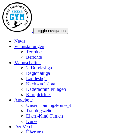
Toggle navigation
News
Veranstaltungen
Termine
Berichte
Mannschaften
2. Bundesliga
Regionalliga
Landesliga
Nachwuchsliga
Kadernominierungen
Kampfrichter
Angebote
Unser Trainingskonzept
Trainingszeiten
Eltern-Kind Turnen
Kurse
Der Verein
Über uns