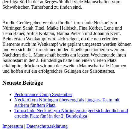
der Liga Süd in der außergewöhnlich viele Mannschaften vom
Schwäbischen Turnerbund zu finden sind.
An die Geräte gehen werden für die Turnschule NeckarGym
Nürtingen Sarah Tittel, Maike Halbisch, Fina Körber, Lene und
Lena Bauer, Sofiia Kokhan, Hanna Pietsch und Johanna Kern.
Beim ersten Wettkampf wird sich zeigen, ob die neu erlernten
Elemente auch im Wettkampf wie geplant umgesetzt werden können
und wo sich die Turnerinnen in der Tabelle positionieren werden.
Nachdem die 1. Mannschaft bereits am letzten Wochenende ihren
Saisonstart in der 2. Bundesliga hatte und einen vierten Platz
erkämpfte, drücken wir nun der zweiten Mannschaft alle Daumen
und hoffen auf ein erfolgreiches Gelingen des Saisonstartes.
Neueste Beiträge
Performance Camp September
NeckarGym Nürtingen überzeugt als jüngstes Team mit
starkem fünftem Platz
Turnschule NeckarGym Nürtingen steigert sich deutlich und
erreicht Platz fünf in der 2. Bundesliga
Impressum
|
Datenschutzerklärung