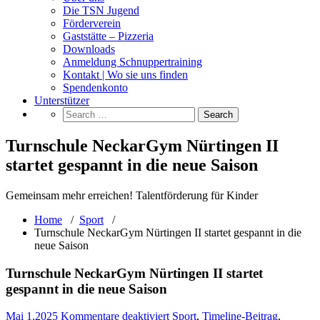
Die TSN Jugend
Förderverein
Gaststätte – Pizzeria
Downloads
Anmeldung Schnuppertraining
Kontakt | Wo sie uns finden
Spendenkonto
Unterstützer
Turnschule NeckarGym Nürtingen II
startet gespannt in die neue Saison
Gemeinsam mehr erreichen! Talentförderung für Kinder
Home
/
Sport
/
Turnschule NeckarGym Nürtingen II startet gespannt in die
neue Saison
Turnschule NeckarGym Nürtingen II startet
gespannt in die neue Saison
für
Mai 1,2025
Kommentare deaktiviert
Sport
,
Timeline-Beitrag
,