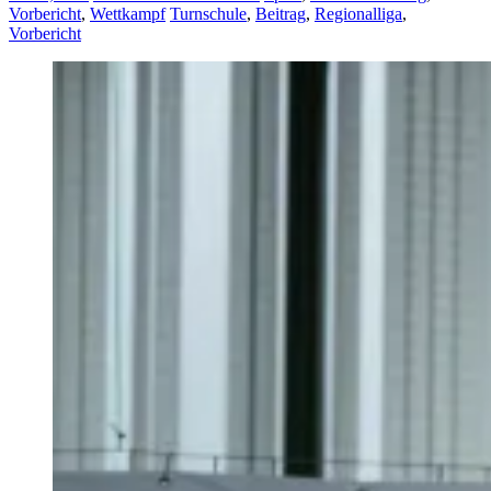
Turnschule
Vorbericht
,
Wettkampf
Turnschule
,
Beitrag
,
Regionalliga
,
NeckarGym
Vorbericht
Nürtingen
II
startet
gespannt
in
die
neue
Saison