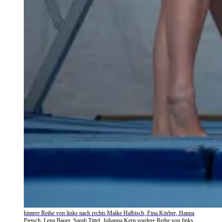
hintere Reihe von links nach rechts Maike Halbisch, Fina Körber, Hanna
Pietsch, Lena Bauer, Sarah Tittel, Johanna Kern vordere Reihe von links