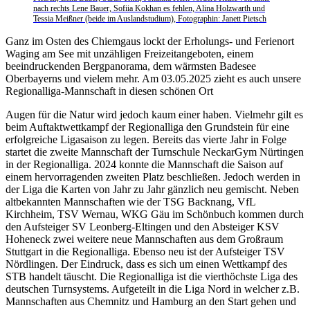
nach rechts Lene Bauer, Sofiia Kokhan es fehlen, Alina Holzwarth und
Tessia Meißner (beide im Auslandstudium), Fotographin: Janett Pietsch
Ganz im Osten des Chiemgaus lockt der Erholungs- und Ferienort
Waging am See mit unzähligen Freizeitangeboten, einem
beeindruckenden Bergpanorama, dem wärmsten Badesee
Oberbayerns und vielem mehr. Am 03.05.2025 zieht es auch unsere
Regionalliga-Mannschaft in diesen schönen Ort
Augen für die Natur wird jedoch kaum einer haben. Vielmehr gilt es
beim Auftaktwettkampf der Regionalliga den Grundstein für eine
erfolgreiche Ligasaison zu legen. Bereits das vierte Jahr in Folge
startet die zweite Mannschaft der Turnschule NeckarGym Nürtingen
in der Regionalliga. 2024 konnte die Mannschaft die Saison auf
einem hervorragenden zweiten Platz beschließen. Jedoch werden in
der Liga die Karten von Jahr zu Jahr gänzlich neu gemischt. Neben
altbekannten Mannschaften wie der TSG Backnang, VfL
Kirchheim, TSV Wernau, WKG Gäu im Schönbuch kommen durch
den Aufsteiger SV Leonberg-Eltingen und den Absteiger KSV
Hoheneck zwei weitere neue Mannschaften aus dem Großraum
Stuttgart in die Regionalliga. Ebenso neu ist der Aufsteiger TSV
Nördlingen. Der Eindruck, dass es sich um einen Wettkampf des
STB handelt täuscht. Die Regionalliga ist die vierthöchste Liga des
deutschen Turnsystems. Aufgeteilt in die Liga Nord in welcher z.B.
Mannschaften aus Chemnitz und Hamburg an den Start gehen und