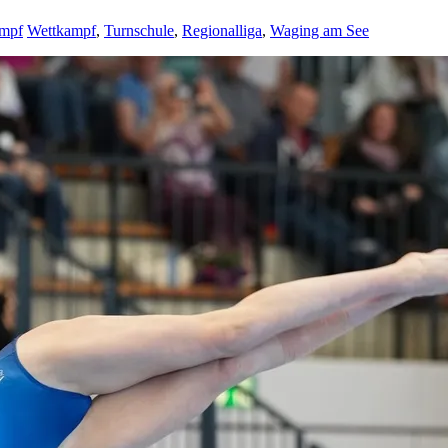
mpf
Wettkampf
,
Turnschule
,
Regionalliga
,
Waging am See