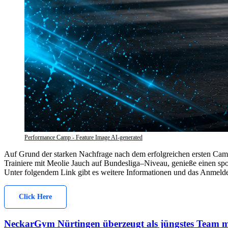
Performance Camp - Feature Image AI-generated
Auf Grund der starken Nachfrage nach dem erfolgreichen ersten Cam
Trainiere mit Meolie Jauch auf Bundesliga–Niveau, genieße einen spor
Unter folgendem Link gibt es weitere Informationen und das Anmeld
Click Here
NeckarGym Nürtingen überzeugt als jüngstes Team mi