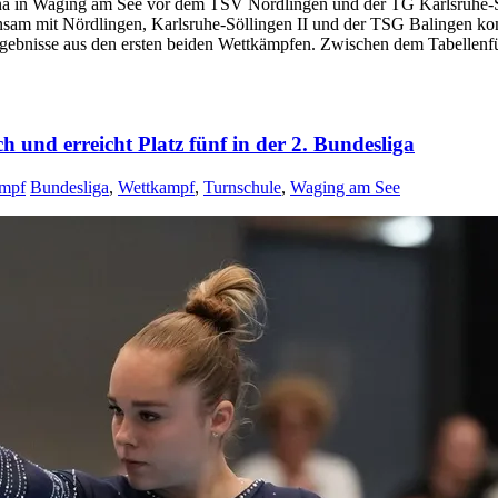
 in Waging am See vor dem TSV Nördlingen und der TG Karlsruhe-Söll
nsam mit Nördlingen, Karlsruhe-Söllingen II und der TSG Balingen ko
rgebnisse aus den ersten beiden Wettkämpfen. Zwischen dem Tabellenfüh
 und erreicht Platz fünf in der 2. Bundesliga
mpf
Bundesliga
,
Wettkampf
,
Turnschule
,
Waging am See