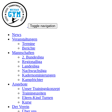
Toggle navigation
News
Veranstaltungen
Termine
Berichte
Mannschaften
2. Bundesliga
Regionalliga
Landesliga
Nachwuchsliga
Kadernominierungen
Kampfrichter
Angebote
Unser Trainingskonzept
Trainingszeiten
Eltern-Kind Turnen
Kurse
Der Verein
Über uns