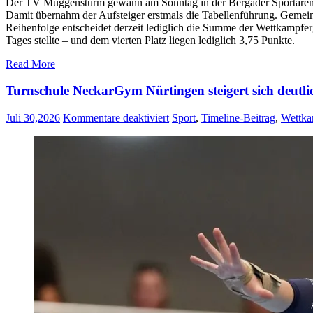
Der TV Muggensturm gewann am Sonntag in der Bergader Sportarena
Damit übernahm der Aufsteiger erstmals die Tabellenführung. Gemei
Reihenfolge entscheidet derzeit lediglich die Summe der Wettkampfe
Tages stellte – und dem vierten Platz liegen lediglich 3,75 Punkte.
Read More
Turnschule NeckarGym Nürtingen steigert sich deutlich
für
Juli 30,2026
Kommentare deaktiviert
Sport
,
Timeline-Beitrag
,
Wettka
Turnschule
NeckarGym
Nürtingen
steigert
sich
deutlich
und
erreicht
Platz
fünf
in
der
2.
Bundesliga