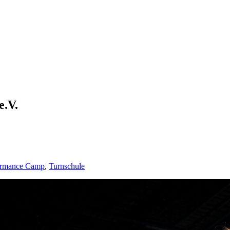
e.V.
ormance Camp
,
Turnschule