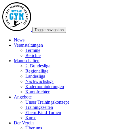
Toggle navigation
News
Veranstaltungen
Termine
Berichte
Mannschaften
2. Bundesliga
Regionalliga
Landesliga
Nachwuchsliga
Kadernominierungen
Kampfrichter
Angebote
Unser Trainingskonzept
Trainingszeiten
Eltern-Kind Turnen
Kurse
Der Verein
Über uns