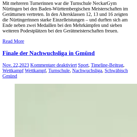
Mit mehreren Turnerinnen war die Turnschule NeckarGym
Nürtingen bei den Baden-Württembergischen Meisterschaften im
Gerätturnen vertreten. In den Altersklassen 12, 13 und 16 zeigten
die Nürtingerinnen starke Einzelleistungen – und durften sich am
Ende neben zwei Medaillen bei den Mehrkämpfen und sieben
weiteren Podestplätzen bei den Gerätmeisterschaften freuen.
Read More
Finale der Nachwuchsliga in Gmünd
für
Nov. 22,2023
Kommentare deaktiviert
Sport
,
Timeline-Beitrag
,
Finale
Wettkampf
Wettkampf
,
Turnschule
,
Nachwuchsliga
,
Schwäbisch
der
Gmünd
Nachwuchsliga
in
Gmünd