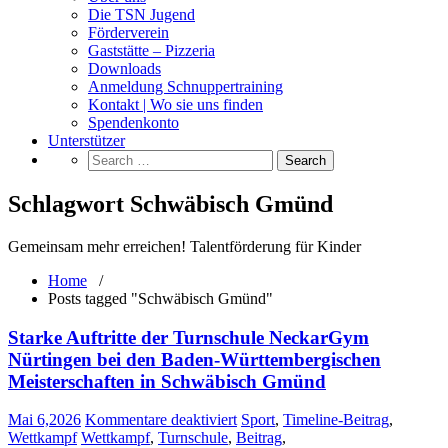
Die TSN Jugend
Förderverein
Gaststätte – Pizzeria
Downloads
Anmeldung Schnuppertraining
Kontakt | Wo sie uns finden
Spendenkonto
Unterstützer
Schlagwort Schwäbisch Gmünd
Gemeinsam mehr erreichen! Talentförderung für Kinder
Home
/
Posts tagged "Schwäbisch Gmünd"
Starke Auftritte der Turnschule NeckarGym
Nürtingen bei den Baden-Württembergischen
Meisterschaften in Schwäbisch Gmünd
für
Mai 6,2026
Kommentare deaktiviert
Sport
,
Timeline-Beitrag
,
Starke
Wettkampf
Wettkampf
,
Turnschule
,
Beitrag
,