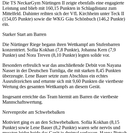
Die TS NeckarGym Nürtingen II zeigte ebenfalls eine engagierte
Leistung und blieb mit 160,15 Punkten in Schlagdistanz zum
Mittelfeld. Dahinter reihten sich der VfL Kirchheim unter Teck II
(154,05 Punkte) sowie die WKG Gäu Schönbuch (146,2 Punkte)
ein.
Starker Start am Barren
Die Nürtinger Riege begann ihren Wettkampf am Stufenbarren
konzentriert. Sofiia Kokhan (7,8 Punkte), Johanna Kern (7,9
Punkte) und Nora Treven (8,10 Punkte) legten solide vor.
Besonders erfreulich war das anschließende Debüt von Nayana
Nasser in der Deutschen Turnliga, die mit starken 8,45 Punkten
überzeugte. Lene Bauer setzte zum Abschluss ein echtes
Ausrufezeichen und erturnte sich mit 9,60 Punkten die viertbeste
Wertung des gesamten Wettkampfs an diesem Gerät.
Insgesamt erreichte das Team hiermit am Barren die viertbeste
Mannschaftswertung.
Nervenprobe am Schwebebalken
Motiviert ging es an den Schwebebalken. Sofiia Kokhan (8,15
Punkte) sowie Lene Bauer (8,2 Punkte) waren sehr nervös und
mussten leider beide das Gerät je dreimal verlassen. Hanna Pietsch