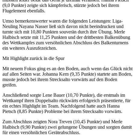
(9,0 Punkte) zeigte sich kämpferisch, stürzte jedoch bei ihrem
Flugelement ebenfalls.
Umso bemerkenswerter waren die folgenden Leistungen: Liga-
Neuling Nayana Nasser ließ sich davon nicht beeindrucken und
turnte sich mit 10,80 Punkten souverän durch ihre Übung. Merle
Halbisch setzte mit 11,25 Punkten und der drittbesten Balkenübung
des Wettkampfes zum versöhnlichen Abschluss des Balkenturnens
ein weiteres Ausrufezeichen.
Mit Highlight zurück in die Spur
Mit neuem Fokus ging es an den Boden, auch wenn das Glück nicht
auf allen Seiten war. Johanna Kern (9,35 Punkte) startete am Boden,
musste jedoch bei ihrem Strecksalto vorwärts auf den Boden
greifen.
Anschließend sorgte Lene Bauer (10,70 Punkte), die erstmals im
Wettkampf ihren Doppelsalto rückwärts erfolgreich präsentierte, für
ein echtes Highlight im Team. Nachfolgend hatte auch Hanna
Pietsch (8,85 Punkte) Probleme bei ihrem Strecksalto vorwärts.
Zum Abschluss zeigten Nora Treven (10,45 Punkte) und Merle
Halbisch (9,90 Punkte) zwei gelungene Übungen und sorgten damit
für einen versöhnlichen Geräteabschluss.