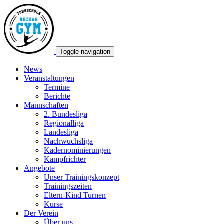
Toggle navigation
News
Veranstaltungen
Termine
Berichte
Mannschaften
2. Bundesliga
Regionalliga
Landesliga
Nachwuchsliga
Kadernominierungen
Kampfrichter
Angebote
Unser Trainingskonzept
Trainingszeiten
Eltern-Kind Turnen
Kurse
Der Verein
Über uns