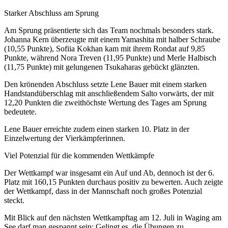
Starker Abschluss am Sprung
Am Sprung präsentierte sich das Team nochmals besonders stark.
Johanna Kern überzeugte mit einem Yamashita mit halber Schraube
(10,55 Punkte), Sofiia Kokhan kam mit ihrem Rondat auf 9,85
Punkte, während Nora Treven (11,95 Punkte) und Merle Halbisch
(11,75 Punkte) mit gelungenen Tsukaharas gebückt glänzten.
Den krönenden Abschluss setzte Lene Bauer mit einem starken
Handstandüberschlag mit anschließendem Salto vorwärts, der mit
12,20 Punkten die zweithöchste Wertung des Tages am Sprung
bedeutete.
Lene Bauer erreichte zudem einen starken 10. Platz in der
Einzelwertung der Vierkämpferinnen.
Viel Potenzial für die kommenden Wettkämpfe
Der Wettkampf war insgesamt ein Auf und Ab, dennoch ist der 6.
Platz mit 160,15 Punkten durchaus positiv zu bewerten. Auch zeigte
der Wettkampf, dass in der Mannschaft noch großes Potenzial
steckt.
Mit Blick auf den nächsten Wettkampftag am 12. Juli in Waging am
See darf man gespannt sein: Gelingt es, die Übungen zu