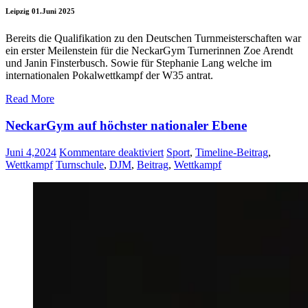
Leipzig 01.Juni 2025
Bereits die Qualifikation zu den Deutschen Turnmeisterschaften war
ein erster Meilenstein für die NeckarGym Turnerinnen Zoe Arendt
und Janin Finsterbusch. Sowie für Stephanie Lang welche im
internationalen Pokalwettkampf der W35 antrat.
Read More
NeckarGym auf höchster nationaler Ebene
für
Juni 4,2024
Kommentare deaktiviert
Sport
,
Timeline-Beitrag
,
NeckarGym
Wettkampf
Turnschule
,
DJM
,
Beitrag
,
Wettkampf
auf
höchster
nationaler
Ebene