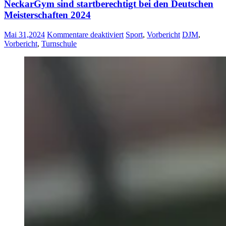
NeckarGym sind startberechtigt bei den Deutschen
Meisterschaften 2024
für
Mai 31,2024
Kommentare deaktiviert
Sport
,
Vorbericht
DJM
,
Vier
Vorbericht
,
Turnschule
heimische
Sportlerinnen
der
Turnschule
NeckarGym
sind
startberechtigt
bei
den
Deutschen
Meisterschaften
2024