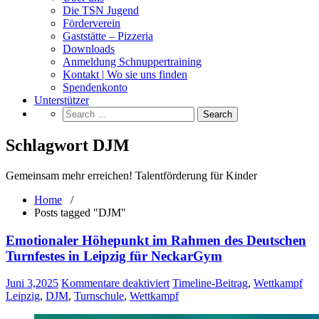
Die TSN Jugend
Förderverein
Gaststätte – Pizzeria
Downloads
Anmeldung Schnuppertraining
Kontakt | Wo sie uns finden
Spendenkonto
Unterstützer
Schlagwort DJM
Gemeinsam mehr erreichen! Talentförderung für Kinder
Home
/
Posts tagged "DJM"
Emotionaler Höhepunkt im Rahmen des Deutschen
Turnfestes in Leipzig für NeckarGym
für
Juni 3,2025
Kommentare deaktiviert
Timeline-Beitrag
,
Wettkampf
Emotionaler
Leipzig
,
DJM
,
Turnschule
,
Wettkampf
Höhepunkt