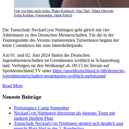
Foto von links nach rechts: Malea Kiedaisch, Sina Tittel, Dilara Albayrak,
Sofiia Kokhan, Fotographin: Janett Pietsch
Die Turnschule NeckarGym Nürtingen geht gleich mit vier
Athletinnen zu den Deutschen Meisterschaften. Für die in der
Trainingsstätte des Vereins trainierenden Turnerinnen beginn der
letzte Countdown hin zum Jahreshöhepunkt.
Am 01. und 02. Juni 2024 finden die Deutschen
Jugendmeisterschaften im Gerrätturnen weiblich in Schauenburg
statt. Verfolgen sie den Wettkampf ab. 09:15 im Stream auf
Sportdeutschland.TV unter
https://sportdeutschland.tv/dtb/deutsche-
jugendmeisterschaften-geraetturnen-weiblich-mehrkampf
Read More
Neueste Beiträge
Performance Camp September
NeckarGym Nürtingen überzeugt als jüngstes Team mit
starkem fünftem Platz
Turnschule NeckarGym Nürtingen steigert sich deutlich und
erreicht Platz fünf in der 2. Bundesliga