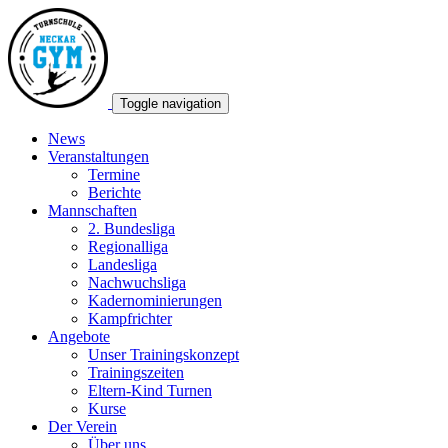
Toggle navigation
News
Veranstaltungen
Termine
Berichte
Mannschaften
2. Bundesliga
Regionalliga
Landesliga
Nachwuchsliga
Kadernominierungen
Kampfrichter
Angebote
Unser Trainingskonzept
Trainingszeiten
Eltern-Kind Turnen
Kurse
Der Verein
Über uns