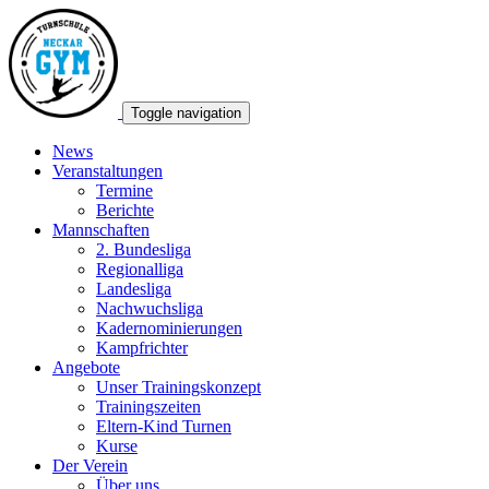
Toggle navigation
News
Veranstaltungen
Termine
Berichte
Mannschaften
2. Bundesliga
Regionalliga
Landesliga
Nachwuchsliga
Kadernominierungen
Kampfrichter
Angebote
Unser Trainingskonzept
Trainingszeiten
Eltern-Kind Turnen
Kurse
Der Verein
Über uns