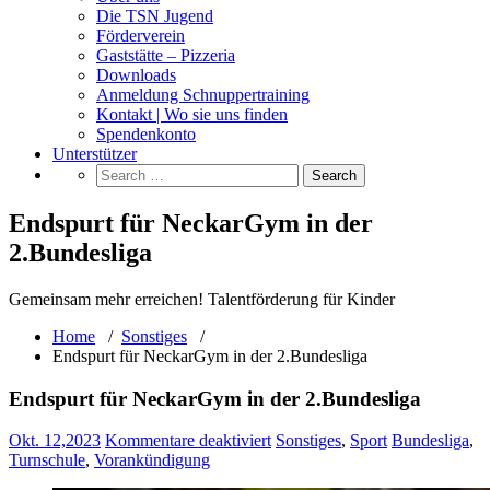
Die TSN Jugend
Förderverein
Gaststätte – Pizzeria
Downloads
Anmeldung Schnuppertraining
Kontakt | Wo sie uns finden
Spendenkonto
Unterstützer
Endspurt für NeckarGym in der
2.Bundesliga
Gemeinsam mehr erreichen! Talentförderung für Kinder
Home
/
Sonstiges
/
Endspurt für NeckarGym in der 2.Bundesliga
Endspurt für NeckarGym in der 2.Bundesliga
für
Okt. 12,2023
Kommentare deaktiviert
Sonstiges
,
Sport
Bundesliga
,
Endspurt
Turnschule
,
Vorankündigung
für